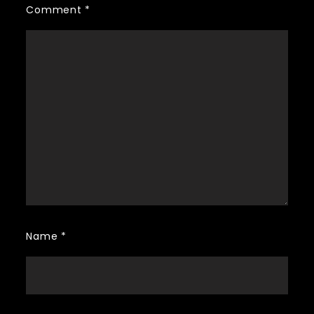
Comment
*
Name
*