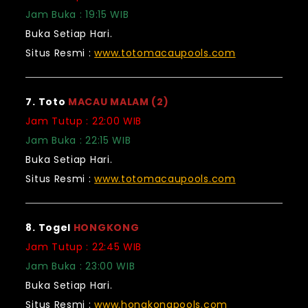
Jam Buka : 19:15 WIB
Buka Setiap Hari.
Situs Resmi :
www.totomacaupools.com
7. Toto
MACAU MALAM (2)
Jam Tutup : 22:00 WIB
Jam Buka : 22:15 WIB
Buka Setiap Hari.
Situs Resmi :
www.totomacaupools.com
8. Togel
HONGKONG
Jam Tutup : 22:45 WIB
Jam Buka : 23:00 WIB
Buka Setiap Hari.
Situs Resmi :
www.hongkongpools.com