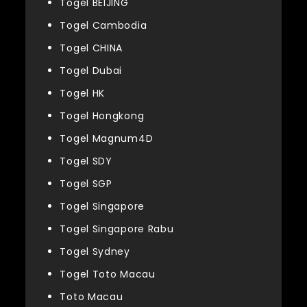
Togel BEIJING
Togel Cambodia
Togel CHINA
Togel Dubai
Togel HK
Togel Hongkong
Togel Magnum4D
Togel SDY
Togel SGP
Togel Singapore
Togel Singapore Rabu
Togel Sydney
Togel Toto Macau
Toto Macau