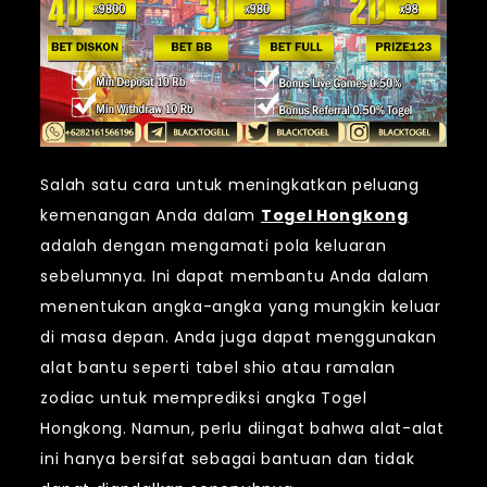
Salah satu cara untuk meningkatkan peluang
kemenangan Anda dalam
Togel Hongkong
adalah dengan mengamati pola keluaran
sebelumnya. Ini dapat membantu Anda dalam
menentukan angka-angka yang mungkin keluar
di masa depan. Anda juga dapat menggunakan
alat bantu seperti tabel shio atau ramalan
zodiac untuk memprediksi angka Togel
Hongkong. Namun, perlu diingat bahwa alat-alat
ini hanya bersifat sebagai bantuan dan tidak