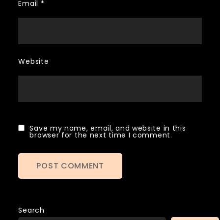
Email
*
Website
Save my name, email, and website in this
browser for the next time I comment.
Search