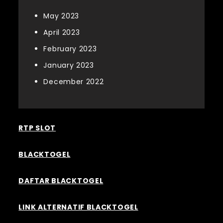
May 2023
April 2023
February 2023
January 2023
December 2022
RTP SLOT
BLACKTOGEL
DAFTAR BLACKTOGEL
LINK ALTERNATIF BLACKTOGEL