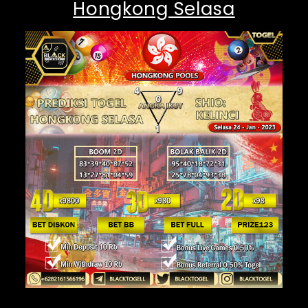
Hongkong Selasa