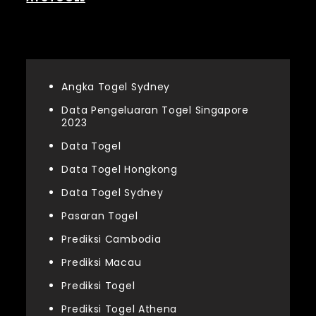
Categories
Angka Togel Sydney
Data Pengeluaran Togel Singapore
2023
Data Togel
Data Togel Hongkong
Data Togel Sydney
Pasaran Togel
Prediksi Cambodia
Prediksi Macau
Prediksi Togel
Prediksi Togel Athena