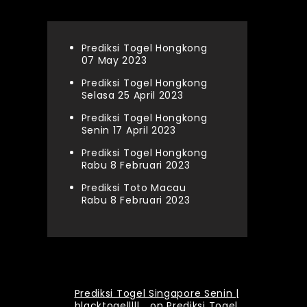
Prediksi Togel Hongkong
07 May 2023
Prediksi Togel Hongkong
Selasa 25 April 2023
Prediksi Togel Hongkong
Senin 17 April 2023
Prediksi Togel Hongkong
Rabu 8 Februari 2023
Prediksi Toto Macau
Rabu 8 Februari 2023
Recent Comments
Prediksi Togel Singapore Senin |
blacktogelllll...
on
Prediksi Togel