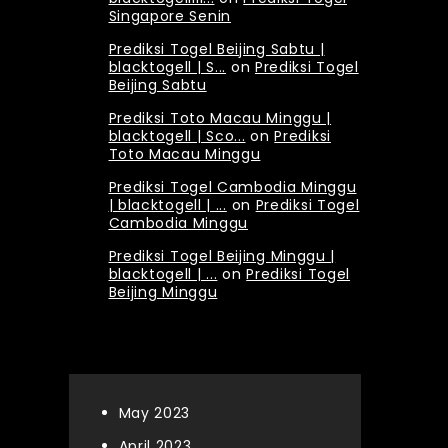
Singapore Senin
Prediksi Togel Beijing Sabtu |
blacktogell | S...
on
Prediksi Togel
Beijing Sabtu
Prediksi Toto Macau Minggu |
blacktogell | Sco...
on
Prediksi
Toto Macau Minggu
Prediksi Togel Cambodia Minggu
| blacktogell | ...
on
Prediksi Togel
Cambodia Minggu
Prediksi Togel Beijing Minggu |
blacktogell | ...
on
Prediksi Togel
Beijing Minggu
Archives
May 2023
April 2023