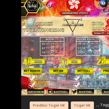
,
,
Tag
Prediksi Togel HK
Togel HK