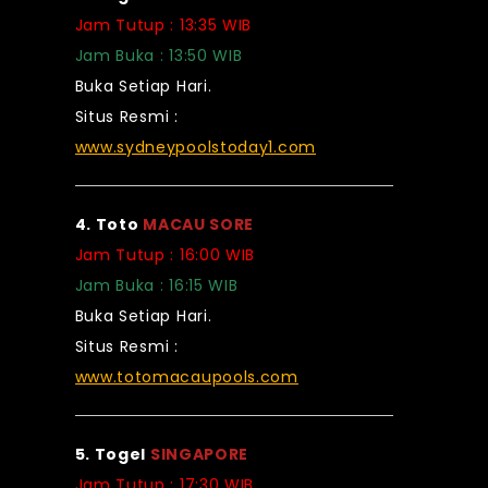
Jam Tutup : 13:35 WIB
Jam Buka : 13:50 WIB
Buka Setiap Hari.
Situs Resmi :
www.sydneypoolstoday1.com
4. Toto
MACAU SORE
Jam Tutup : 16:00 WIB
Jam Buka : 16:15 WIB
Buka Setiap Hari.
Situs Resmi :
www.totomacaupools.com
5. Togel
SINGAPORE
Jam Tutup : 17:30 WIB