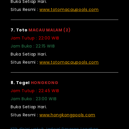
Buka Setiap Hari.
Situs Resmi :
www.totomacaupools.com
7. Toto
MACAU MALAM (2)
Jam Tutup : 22:00 WIB
Jam Buka : 22:15 WIB
Buka Setiap Hari.
Situs Resmi :
www.totomacaupools.com
8. Togel
HONGKONG
Jam Tutup : 22:45 WIB
Jam Buka : 23:00 WIB
Buka Setiap Hari.
Situs Resmi :
www.hongkongpools.com