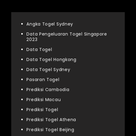
Categories
Angka Togel Sydney
Data Pengeluaran Togel Singapore
2023
Data Togel
Data Togel Hongkong
Data Togel Sydney
Pasaran Togel
Prediksi Cambodia
Prediksi Macau
Prediksi Togel
Prediksi Togel Athena
Prediksi Togel Beijing