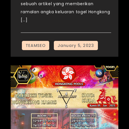
sebuah artikel yang memberikan
ramalan angka keluaran togel Hongkong
[…]