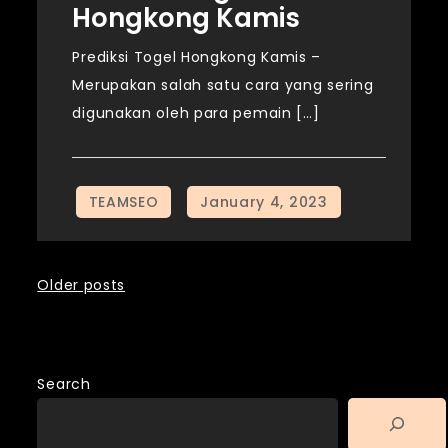
Hongkong Kamis
Prediksi Togel Hongkong Kamis –
Merupakan salah satu cara yang sering
digunakan oleh para pemain […]
Posts
Older posts
navigation
Search