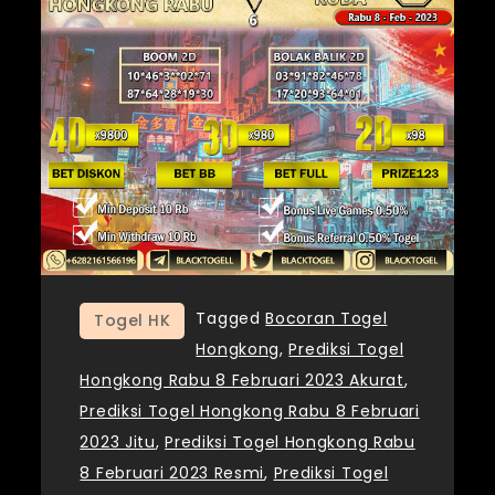
Tagged
Bocoran Togel
Togel HK
Hongkong
,
Prediksi Togel
Hongkong Rabu 8 Februari 2023 Akurat
,
Prediksi Togel Hongkong Rabu 8 Februari
2023 Jitu
,
Prediksi Togel Hongkong Rabu
8 Februari 2023 Resmi
,
Prediksi Togel