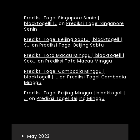
Recent Comments
Prediksi Togel Singapore Senin |
blacktogelllll...
on
Prediksi Togel Singapore
Senin
Prediksi Togel Beijing Sabtu | blacktogell |
S...
on
Prediksi Togel Beijing Sabtu
Prediksi Toto Macau Minggu | blacktogell |
Sco...
on
Prediksi Toto Macau Minggu
Prediksi Togel Cambodia Minggu |
blacktogell | ...
on
Prediksi Togel Cambodia
Minggu
Prediksi Togel Beijing Minggu | blacktogell |
...
on
Prediksi Togel Beijing Minggu
Archives
May 2023