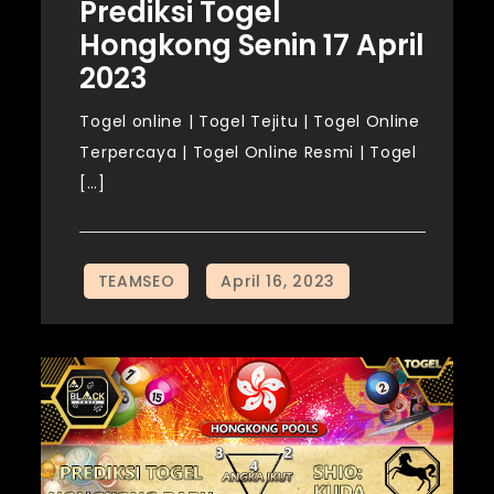
Prediksi Togel
Hongkong Senin 17 April
2023
Togel online | Togel Tejitu | Togel Online
Terpercaya | Togel Online Resmi | Togel
[…]