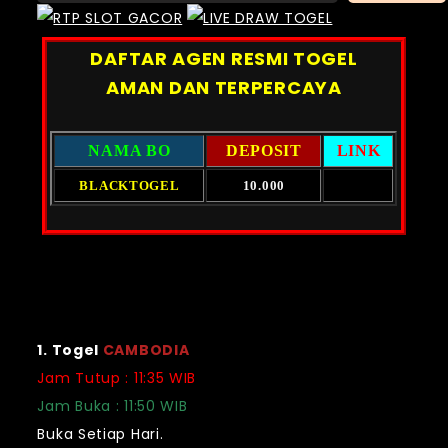
DAFTAR AGEN RESMI TOGEL
AMAN DAN TERPERCAYA
NAMA BO
DEPOSIT
LINK
BLACKTOGEL
10.000
Jadwal Jam Buka Dan Jam
Tutup Togel
1. Togel
CAMBODIA
Jam Tutup : 11:35 WIB
Jam Buka : 11:50 WIB
Buka Setiap Hari.