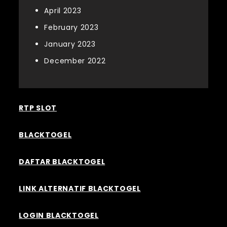
April 2023
February 2023
January 2023
December 2022
RTP SLOT
BLACKTOGEL
DAFTAR BLACKTOGEL
LINK ALTERNATIF BLACKTOGEL
LOGIN BLACKTOGEL