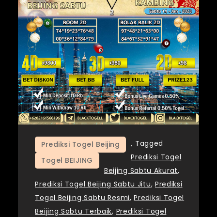
,
Tagged
Prediksi Togel Beijing
Prediksi Togel
Togel BEIJING
Beijing Sabtu Akurat
,
Prediksi Togel Beijing Sabtu Jitu
,
Prediksi
Togel Beijing Sabtu Resmi
,
Prediksi Togel
Beijing Sabtu Terbaik
,
Prediksi Togel