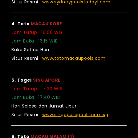
Situs Resmi :
www.sydneypoolstoday1.com
4. Toto
MACAU SORE
Jam Tutup : 16:00 WIB
Jam Buka : 16:15 WIB
Buka Setiap Hari.
Situs Resmi :
www.totomacaupools.com
5. Togel
SINGAPORE
Jam Tutup : 17:30 WIB
Jam Buka : 17:40 WIB
Hari Selasa dan Jumat Libur.
Situs Resmi :
www.singaporepools.com.sg
6. Toto
MACAU MALAM (1)