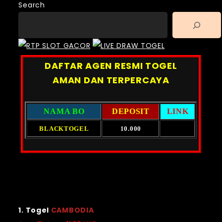
Search
DAFTAR AGEN RESMI TOGEL
AMAN DAN TERPERCAYA
NAMA BO
DEPOSIT
LINK
BLACKTOGEL
10.000
Jadwal Jam Buka Dan Jam
Tutup Togel
1. Togel
CAMBODIA