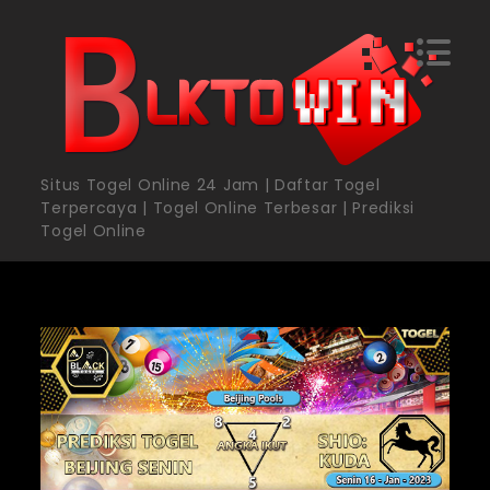
Skip
to
content
Situs Togel Online 24 Jam | Daftar Togel
Terpercaya | Togel Online Terbesar | Prediksi
Togel Online