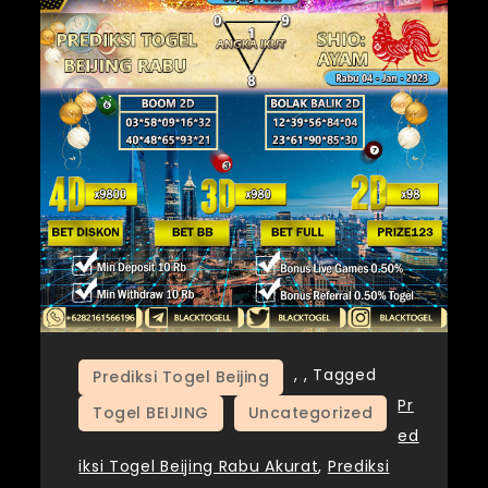
,
,
Tagged
Prediksi Togel Beijing
Pr
Togel BEIJING
Uncategorized
ed
iksi Togel Beijing Rabu Akurat
,
Prediksi