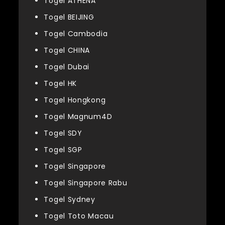
Togel ATHENA
Togel BEIJING
Togel Cambodia
Togel CHINA
Togel Dubai
Togel HK
Togel Hongkong
Togel Magnum4D
Togel SDY
Togel SGP
Togel Singapore
Togel Singapore Rabu
Togel Sydney
Togel Toto Macau