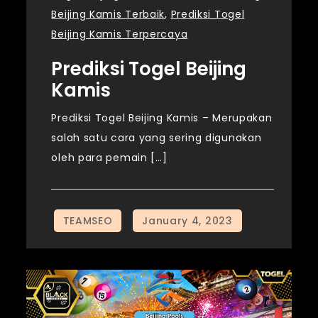
Beijing Kamis Terbaik
,
Prediksi Togel
Beijing Kamis Terpercaya
Prediksi Togel Beijing
Kamis
Prediksi Togel Beijing Kamis – Merupakan
salah satu cara yang sering digunakan
oleh para pemain […]