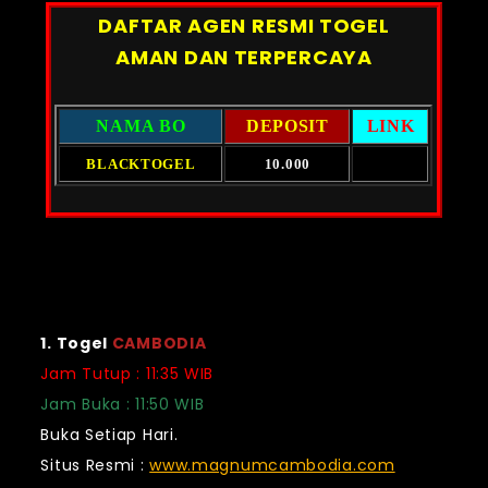
DAFTAR AGEN RESMI TOGEL
AMAN DAN TERPERCAYA
NAMA BO
DEPOSIT
LINK
BLACKTOGEL
10.000
Jadwal Jam Buka Dan Jam
Tutup Togel
1. Togel
CAMBODIA
Jam Tutup : 11:35 WIB
Jam Buka : 11:50 WIB
Buka Setiap Hari.
Situs Resmi :
www.magnumcambodia.com