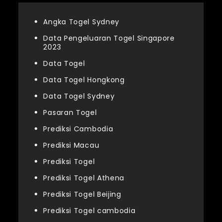
Angka Togel Sydney
Data Pengeluaran Togel Singapore
2023
Data Togel
Data Togel Hongkong
Data Togel Sydney
Pasaran Togel
Prediksi Cambodia
Prediksi Macau
Prediksi Togel
Prediksi Togel Athena
Prediksi Togel Beijing
Prediksi Togel cambodia