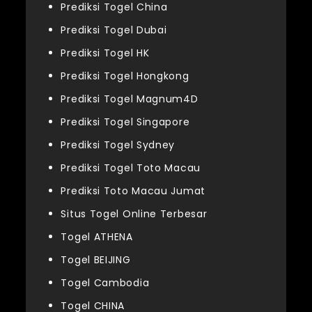
Prediksi Togel China
Prediksi Togel Dubai
Prediksi Togel HK
Prediksi Togel Hongkong
Prediksi Togel Magnum4D
Prediksi Togel Singapore
Prediksi Togel Sydney
Prediksi Togel Toto Macau
Prediksi Toto Macau Jumat
Situs Togel Online Terbesar
Togel ATHENA
Togel BEIJING
Togel Cambodia
Togel CHINA