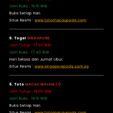
Jam Buka : 16:15 WIB
Buka Setiap Hari.
Situs Resmi :
www.totomacaupools.com
5. Togel
SINGAPORE
Jam Tutup : 17:30 WIB
Jam Buka : 17:40 WIB
Hari Selasa dan Jumat Libur.
Situs Resmi :
www.singaporepools.com.sg
6. Toto
MACAU MALAM (1)
Jam Tutup : 19:00 WIB
Jam Buka : 19:15 WIB
Buka Setiap Hari.
Situs Resmi :
www.totomacaupools.com