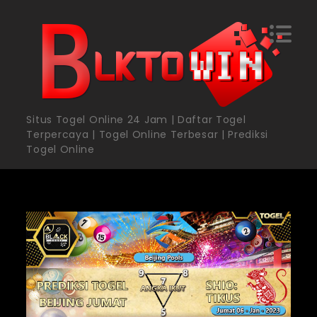
Skip
to
content
Situs Togel Online 24 Jam | Daftar Togel
Terpercaya | Togel Online Terbesar | Prediksi
Togel Online