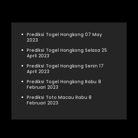
Recent Posts
Prediksi Togel Hongkong 07 May
2023
Prediksi Togel Hongkong Selasa 25
April 2023
Prediksi Togel Hongkong Senin 17
April 2023
Prediksi Togel Hongkong Rabu 8
Februari 2023
Prediksi Toto Macau Rabu 8
Februari 2023
Recent Comments