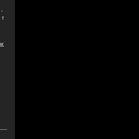
,
T
HK