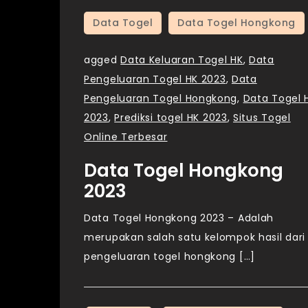
Data Togel
Data Togel Hongkong
agged
Data Keluaran Togel HK
,
Data
Pengeluaran Togel HK 2023
,
Data
Pengeluaran Togel Hongkong
,
Data Togel 
2023
,
Prediksi togel HK 2023
,
Situs Togel
Online Terbesar
Data Togel Hongkong
2023
Data Togel Hongkong 2023 – Adalah
merupakan salah satu kelompok hasil dari
pengeluaran togel hongkong […]