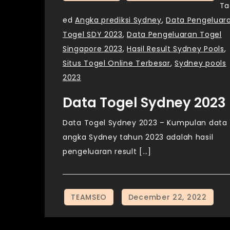
Ta
ed
Angka prediksi Sydney
,
Data Pengeluar
Togel SDY 2023
,
Data Pengeluaran Togel
Singapore 2023
,
Hasil Result Sydney Pools
,
Situs Togel Online Terbesar
,
Sydney pools
2023
Data Togel Sydney 2023
Data Togel Sydney 2023 – Kumpulan data
angka Sydney tahun 2023 adalah hasil
pengeluaran result […]