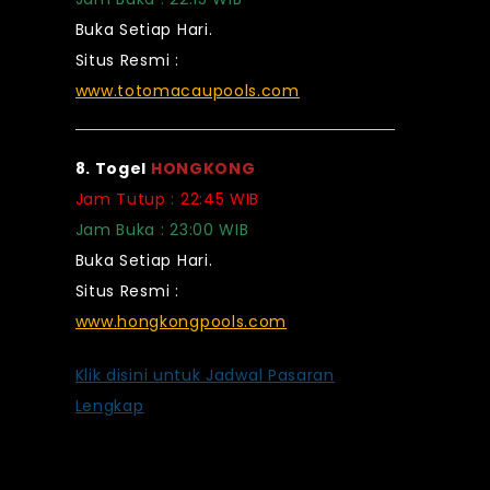
Buka Setiap Hari.
Situs Resmi :
www.totomacaupools.com
8. Togel
HONGKONG
Jam Tutup : 22:45 WIB
Jam Buka : 23:00 WIB
Buka Setiap Hari.
Situs Resmi :
www.hongkongpools.com
Klik disini untuk Jadwal Pasaran
Lengkap
Recent Posts