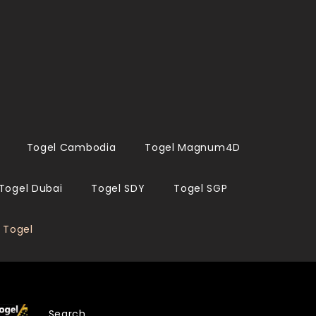
Togel Cambodia
Togel Magnum4D
Togel Dubai
Togel SDY
Togel SGP
 Togel
Search