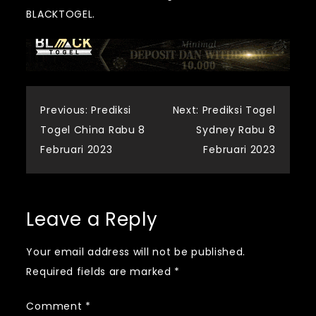
BLACKTOGEL.
Post
Previous:
Prediksi
Next:
Prediksi Togel
Togel China Rabu 8
Sydney Rabu 8
navigation
Februari 2023
Februari 2023
Leave a Reply
Your email address will not be published.
Required fields are marked
*
Comment
*