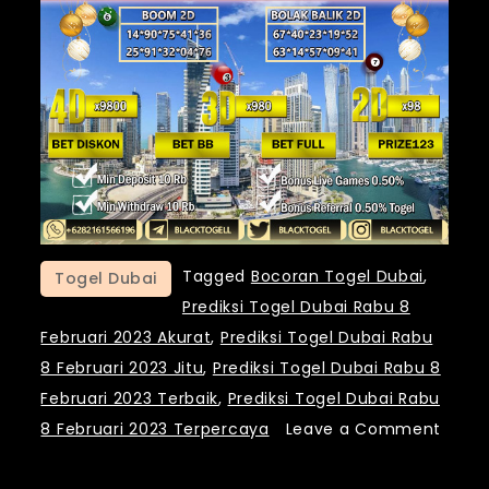
Tagged
Bocoran Togel Dubai
,
Togel Dubai
Prediksi Togel Dubai Rabu 8
Februari 2023 Akurat
,
Prediksi Togel Dubai Rabu
8 Februari 2023 Jitu
,
Prediksi Togel Dubai Rabu 8
Februari 2023 Terbaik
,
Prediksi Togel Dubai Rabu
8 Februari 2023 Terpercaya
Leave a Comment
on