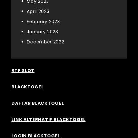
May 2023
April 2023
February 2023
January 2023
December 2022
RTP SLOT
BLACKTOGEL
DAFTAR BLACKTOGEL
LINK ALTERNATIF BLACKTOGEL
LOGIN BLACKTOGEL