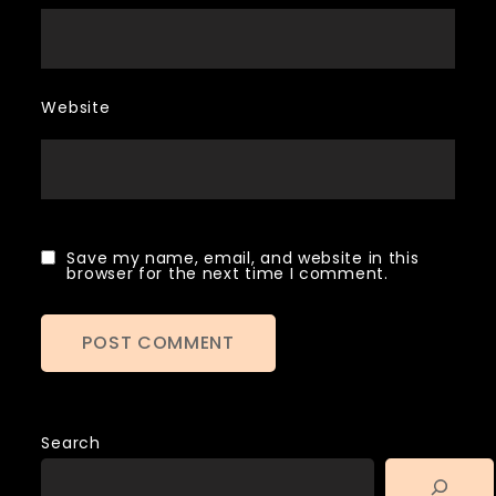
Website
Save my name, email, and website in this
browser for the next time I comment.
Search