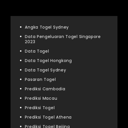
Categories
Angka Togel Sydney
Data Pengeluaran Togel Singapore
2023
Data Togel
Data Togel Hongkong
Data Togel Sydney
Pasaran Togel
Prediksi Cambodia
Prediksi Macau
Prediksi Togel
Prediksi Togel Athena
Prediksi Togel Beijing