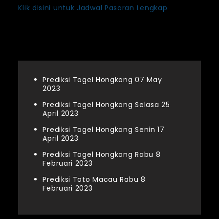
Klik disini untuk Jadwal Pasaran Lengkap
Recent Posts
Prediksi Togel Hongkong 07 May
2023
Prediksi Togel Hongkong Selasa 25
April 2023
Prediksi Togel Hongkong Senin 17
April 2023
Prediksi Togel Hongkong Rabu 8
Februari 2023
Prediksi Toto Macau Rabu 8
Februari 2023