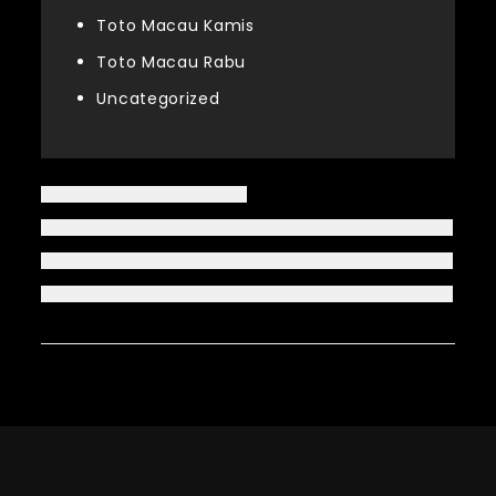
Toto Macau Kamis
Toto Macau Rabu
Uncategorized