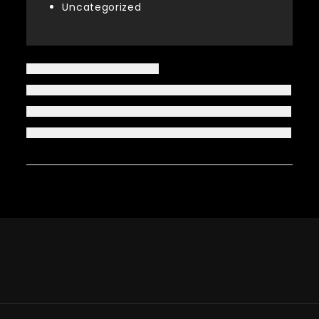
Uncategorized