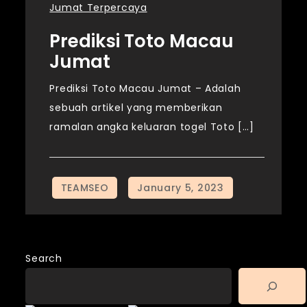
Jumat Terpercaya
Prediksi Toto Macau
Jumat
Prediksi Toto Macau Jumat – Adalah
sebuah artikel yang memberikan
ramalan angka keluaran togel Toto […]
Search