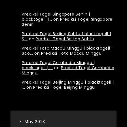
Recent Comments
Prediksi Togel Singapore Senin |
blacktogelllll...
on
Prediksi Togel Singapore
Senin
Prediksi Togel Beijing Sabtu | blacktogell |
S...
on
Prediksi Togel Beijing Sabtu
Prediksi Toto Macau Minggu | blacktogell |
Sco...
on
Prediksi Toto Macau Minggu
Prediksi Togel Cambodia Minggu |
blacktogell | ...
on
Prediksi Togel Cambodia
Minggu
Prediksi Togel Beijing Minggu | blacktogell |
...
on
Prediksi Togel Beijing Minggu
Archives
May 2023