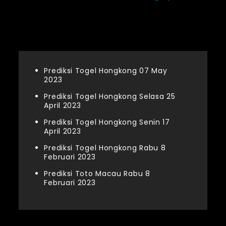
Recent Posts
Prediksi Togel Hongkong 07 May
2023
Prediksi Togel Hongkong Selasa 25
April 2023
Prediksi Togel Hongkong Senin 17
April 2023
Prediksi Togel Hongkong Rabu 8
Februari 2023
Prediksi Toto Macau Rabu 8
Februari 2023