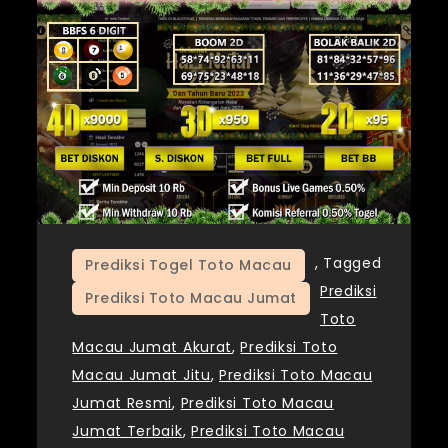
,
Tagged
Prediksi Togel Toto Macau
Prediksi
Prediksi Toto Macau Jumat
Toto
Macau Jumat Akurat
,
Prediksi Toto
Macau Jumat Jitu
,
Prediksi Toto Macau
Jumat Resmi
,
Prediksi Toto Macau
Jumat Terbaik
,
Prediksi Toto Macau