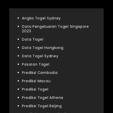
Angka Togel Sydney
Data Pengeluaran Togel Singapore
2023
Data Togel
Data Togel Hongkong
Data Togel Sydney
Pasaran Togel
Prediksi Cambodia
Prediksi Macau
Prediksi Togel
Prediksi Togel Athena
Prediksi Togel Beijing