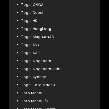
Togel CHINA
Togel Dubai
Togel HK
Togel Hongkong
Togel Magnum4D
Togel SDY
Togel SGP
Togel Singapore
Togel Singapore Rabu
Togel Sydney
Togel Toto Macau
Toto Macau
Toto Macau 5D